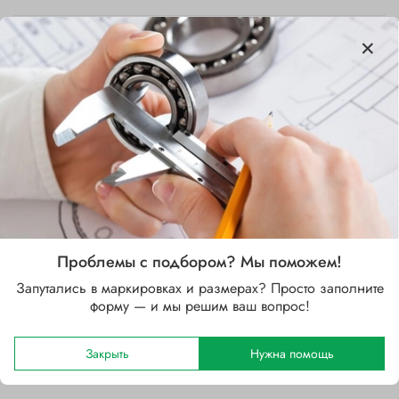
Характеристики
Бренд
SKF
Внутренний диаметр d, мм
40
Проблемы с подбором? Мы поможем!
Запутались в маркировках и размерах? Просто заполните
Наружный диаметр D, мм
форму — и мы решим ваш вопрос!
80
Ширина B, мм
Закрыть
Нужна помощь
43.7