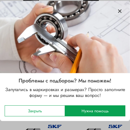
GE 20 TXG3E SKF
GE 30 ES SKF подшипник
подшипник
Цена по запросу
Цена по запросу
Написать в Telegram
Написать в Telegram
Проблемы с подбором? Мы поможем!
Написать в WhatsApp
Написать в WhatsApp
Запутались в маркировках и размерах? Просто заполните
Написать в MAX
Написать в MAX
форму — и мы решим ваш вопрос!
Закрыть
Нужна помощь