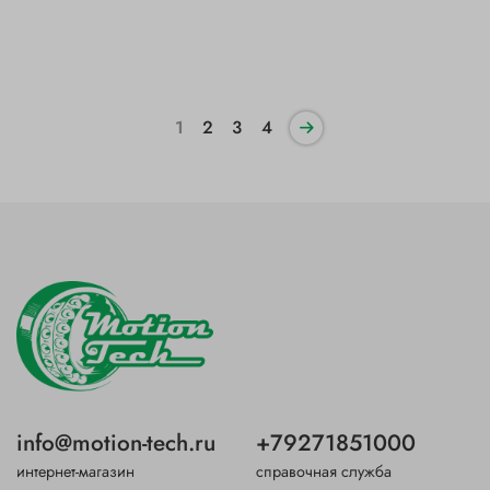
1
2
3
4
info@motion-tech.ru
+79271851000
интернет-магазин
справочная служба