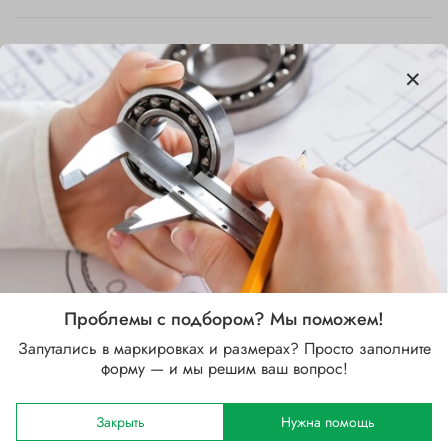
Характеристики
Бренд
SKF
Внутренний диаметр d, мм
19.05
Проблемы с подбором? Мы поможем!
Наружный диаметр D, мм
Запутались в маркировках и размерах? Просто заполните
47
форму — и мы решим ваш вопрос!
Ширина B, мм
25.5
Закрыть
Нужна помощь