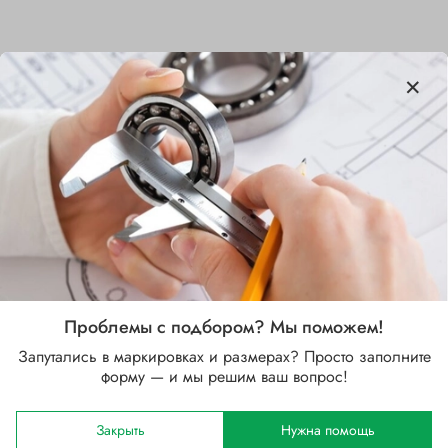
Характеристики
Бренд
SKF
Внутренний диаметр d, мм
95.275
Наружный диаметр D, мм
168.275
Проблемы с подбором? Мы поможем!
Ширина B, мм
Запутались в маркировках и размерах? Просто заполните
42.445
форму — и мы решим ваш вопрос!
Сепаратор
Закрыть
Нужна помощь
Стальной