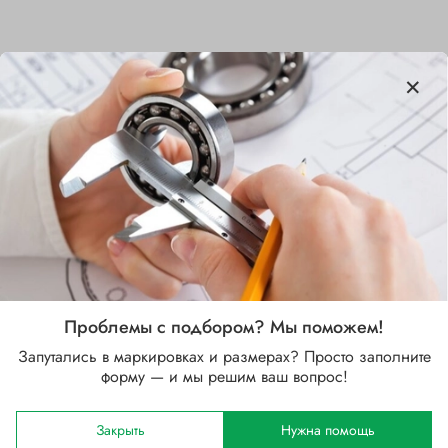
Характеристики
Бренд
SKF
Внутренний диаметр d, мм
70
Наружный диаметр D, мм
150
Проблемы с подбором? Мы поможем!
Ширина B, мм
Запутались в маркировках и размерах? Просто заполните
35
форму — и мы решим ваш вопрос!
Сепаратор
Закрыть
Нужна помощь
Латунный