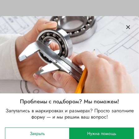
Характеристики
Бренд
SKF
Внутренний диаметр d, мм
130
Наружный диаметр D, мм
230
Проблемы с подбором? Мы поможем!
Ширина B, мм
Запутались в маркировках и размерах? Просто заполните
40
форму — и мы решим ваш вопрос!
Сепаратор
Закрыть
Нужна помощь
Латунный