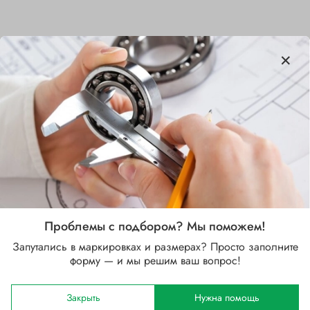
Характеристики
Бренд
SKF
Внутренний диаметр d, мм
30
Наружный диаметр D, мм
62
Проблемы с подбором? Мы поможем!
Ширина B, мм
Запутались в маркировках и размерах? Просто заполните
20
форму — и мы решим ваш вопрос!
Сепаратор
Закрыть
Нужна помощь
Полиамидный