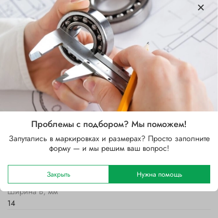
Характеристики
Бренд
SKF
Проблемы с подбором? Мы поможем!
Внутренний диаметр d, мм
Запутались в маркировках и размерах? Просто заполните
202
форму — и мы решим ваш вопрос!
Наружный диаметр D, мм
215
Закрыть
Нужна помощь
Ширина B, мм
14