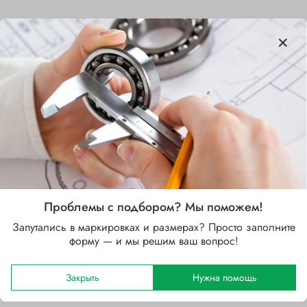
Характеристики
Бренд
SKF
Внутренний диаметр d, мм
40.99
Наружный диаметр D, мм
Проблемы с подбором? Мы поможем!
68
Запутались в маркировках и размерах? Просто заполните
Ширина B, мм
форму — и мы решим ваш вопрос!
18.49
Закрыть
Нужна помощь
Сепаратор
Стальной