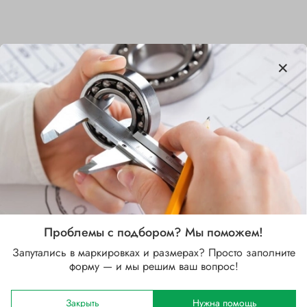
Характеристики
Бренд
SKF
Внутренний диаметр d, мм
90
Наружный диаметр D, мм
190
Проблемы с подбором? Мы поможем!
Запутались в маркировках и размерах? Просто заполните
Ширина B, мм
форму — и мы решим ваш вопрос!
43
Сепаратор
Закрыть
Нужна помощь