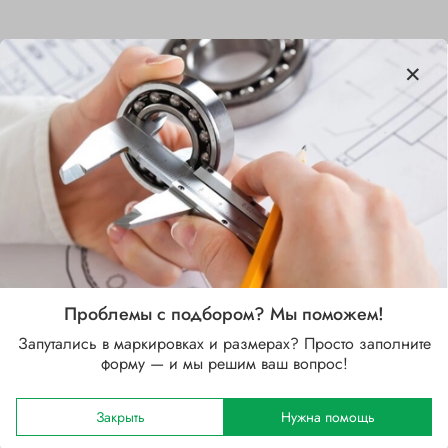
Характеристики
Бренд
SKF
Внутренний диаметр d, мм
35
Наружный диаметр D, мм
Проблемы с подбором? Мы поможем!
80
Запутались в маркировках и размерах? Просто заполните
форму — и мы решим ваш вопрос!
Ширина B, мм
21
Закрыть
Нужна помощь
Сепаратор