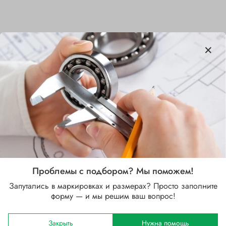
Характеристики
Бренд
SKF
Внутренний диаметр d, мм
30
Наружный диаметр D, мм
72
Проблемы с подбором? Мы поможем!
Запутались в маркировках и размерах? Просто заполните
Ширина B, мм
форму — и мы решим ваш вопрос!
19
Сепаратор
Закрыть
Нужна помощь