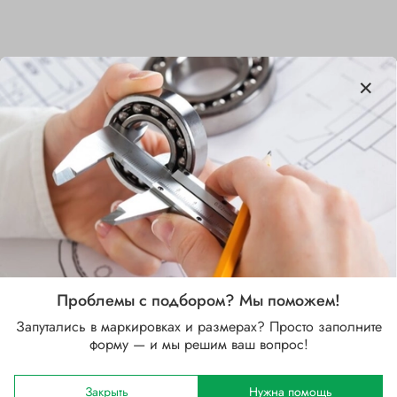
Характеристики
Бренд
SKF
Внутренний диаметр d, мм
30
Наружный диаметр D, мм
72
Проблемы с подбором? Мы поможем!
Запутались в маркировках и размерах? Просто заполните
Ширина B, мм
форму — и мы решим ваш вопрос!
19
Сепаратор
Закрыть
Нужна помощь