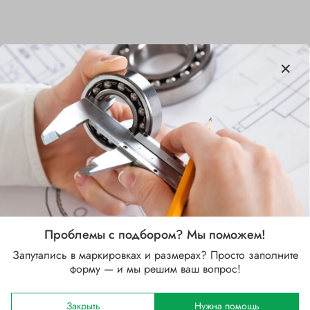
Характеристики
Бренд
NSK
Внутренний диаметр d, мм
40
Наружный диаметр D, мм
62
Проблемы с подбором? Мы поможем!
Запутались в маркировках и размерах? Просто заполните
Ширина B, мм
форму — и мы решим ваш вопрос!
12
Сепаратор
Закрыть
Нужна помощь