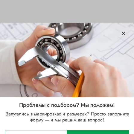
Характеристики
Бренд
NSK
Внутренний диаметр d, мм
15
Наружный диаметр D, мм
28
Проблемы с подбором? Мы поможем!
Ширина B, мм
Запутались в маркировках и размерах? Просто заполните
7
форму — и мы решим ваш вопрос!
Сепаратор