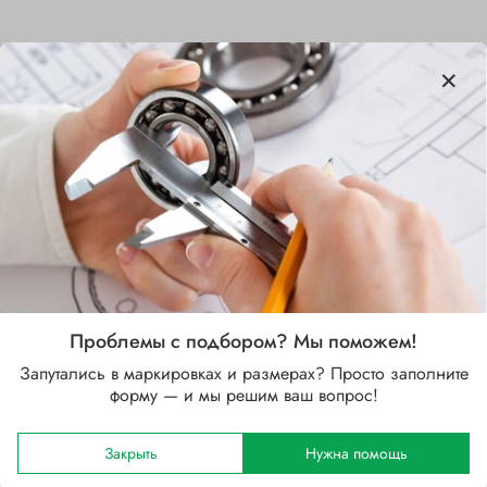
Характеристики
Бренд
NSK
Внутренний диаметр d, мм
15
Наружный диаметр D, мм
Проблемы с подбором? Мы поможем!
28
Запутались в маркировках и размерах? Просто заполните
форму — и мы решим ваш вопрос!
Ширина B, мм
7
Закрыть
Нужна помощь
Сепаратор