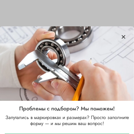
Характеристики
Бренд
NSK
Внутренний диаметр d, мм
8
Наружный диаметр D, мм
16
Проблемы с подбором? Мы поможем!
Ширина B, мм
Запутались в маркировках и размерах? Просто заполните
5
форму — и мы решим ваш вопрос!
Сепаратор