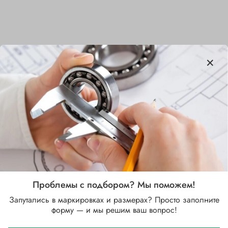
Характеристики
Бренд
NSK
Внутренний диаметр d, мм
7
Наружный диаметр D, мм
14
Проблемы с подбором? Мы поможем!
Ширина B, мм
Запутались в маркировках и размерах? Просто заполните
5
форму — и мы решим ваш вопрос!
Сепаратор