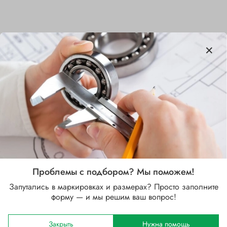
Характеристики
Бренд
NSK
Внутренний диаметр d, мм
105
Наружный диаметр D, мм
130
Проблемы с подбором? Мы поможем!
Запутались в маркировках и размерах? Просто заполните
Ширина B, мм
форму — и мы решим ваш вопрос!
13
Сепаратор
Закрыть
Нужна помощь