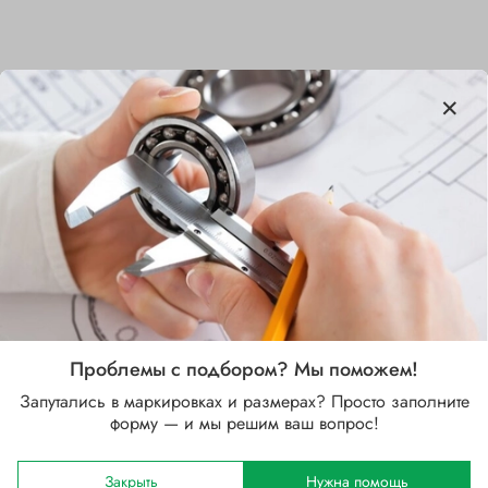
Характеристики
Бренд
NSK
Внутренний диаметр d, мм
90
Наружный диаметр D, мм
115
Проблемы с подбором? Мы поможем!
Запутались в маркировках и размерах? Просто заполните
Ширина B, мм
форму — и мы решим ваш вопрос!
13
Сепаратор
Закрыть
Нужна помощь