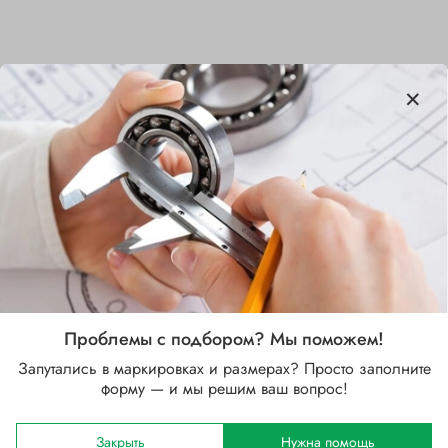
Характеристики
Бренд
NSK
Внутренний диаметр d, мм
85
Наружный диаметр D, мм
110
Проблемы с подбором? Мы поможем!
Запутались в маркировках и размерах? Просто заполните
Ширина B, мм
форму — и мы решим ваш вопрос!
13
Сепаратор
Закрыть
Нужна помощь