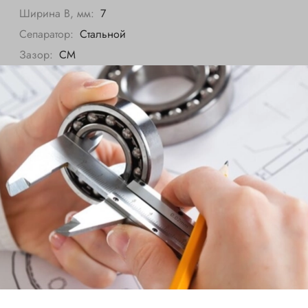
Ширина B, мм:
7
Сепаратор:
Стальной
Зазор:
CM
Все характеристики
NSK
Внутренний диаметр d, мм