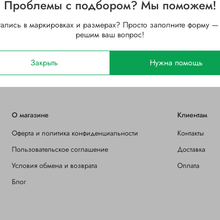
Проблемы с подбором? Мы поможем!
47
Ширина B, мм
тались в маркировках и размерах? Просто заполните форму —
Стальной
Зазор
решим ваш вопрос!
DD (контактное уплотнение
Закрыть
Нужна помощь
с двух сторон)
О магазине
Клиентам
Оферта и политика конфиденциальности
Контакты
Пользовательское соглашение
Доставка
Условия обмена и возврата
Оплата
Блог