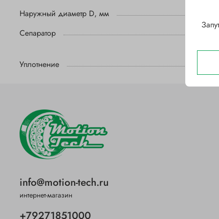
Наружный диаметр D, мм
Запу
Сепаратор
Уплотнение
info@motion-tech.ru
интернет-магазин
+79271851000