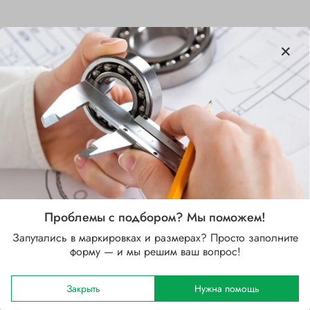
Характеристики
Бренд
NSK
Внутренний диаметр d, мм
60
Наружный диаметр D, мм
Проблемы с подбором? Мы поможем!
150
Запутались в маркировках и размерах? Просто заполните
форму — и мы решим ваш вопрос!
Ширина B, мм
35
Закрыть
Нужна помощь
Сепаратор