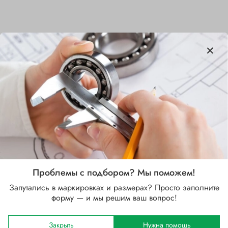
Характеристики
Бренд
NSK
Внутренний диаметр d, мм
17
Наружный диаметр D, мм
62
Проблемы с подбором? Мы поможем!
Запутались в маркировках и размерах? Просто заполните
Ширина B, мм
форму — и мы решим ваш вопрос!
17
Сепаратор
Закрыть
Нужна помощь