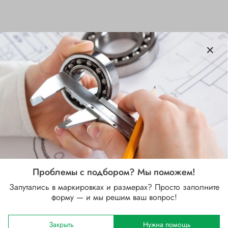
Характеристики
Бренд
NSK
Внутренний диаметр d, мм
5
Наружный диаметр D, мм
16
Проблемы с подбором? Мы поможем!
Запутались в маркировках и размерах? Просто заполните
Ширина B, мм
форму — и мы решим ваш вопрос!
5
Сепаратор
Закрыть
Нужна помощь