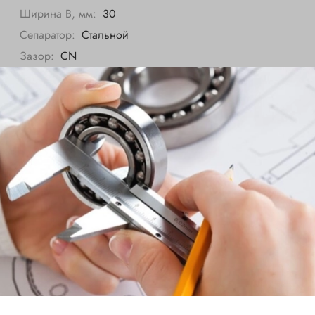
Ширина B, мм:
30
Сепаратор:
Стальной
Зазор:
CN
Все характеристики
SKF
Внутренний диаметр d, мм