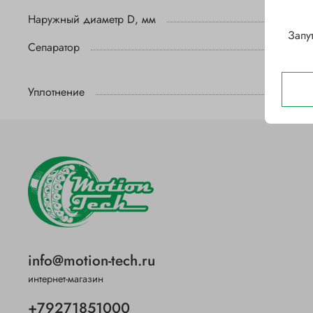
Наружный диаметр D, мм
Запу
Сепаратор
Уплотнение
info@motion-tech.ru
интернет-магазин
+79271851000