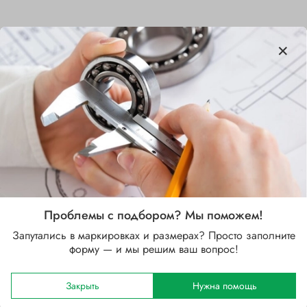
Характеристики
Бренд
NSK
Внутренний диаметр d, мм
110
Наружный диаметр D, мм
Проблемы с подбором? Мы поможем!
170
Запутались в маркировках и размерах? Просто заполните
форму — и мы решим ваш вопрос!
Ширина B, мм
28
Закрыть
Нужна помощь
Сепаратор