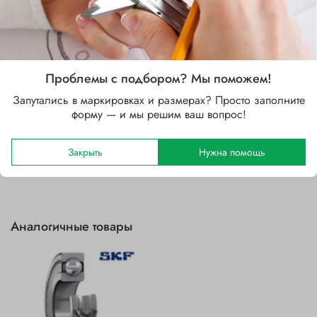
Стальной
Зазор
C3 (больше CN)
Проблемы с подбором? Мы поможем!
Уплотнение
ZZ (защитные шайбы с двух сторон)
Запутались в маркировках и размерах? Просто заполните
форму — и мы решим ваш вопрос!
Отзывы
Закрыть
Нужна помощь
Аналогичные товары