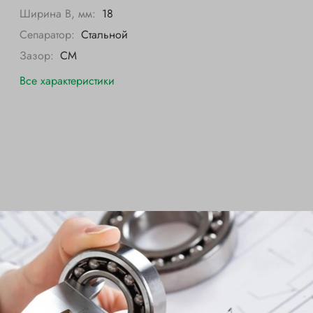
Ширина B, мм:
18
Сепаратор:
Стальной
Зазор:
CM
Все характеристики
NSK
Внутренний диаметр d, мм