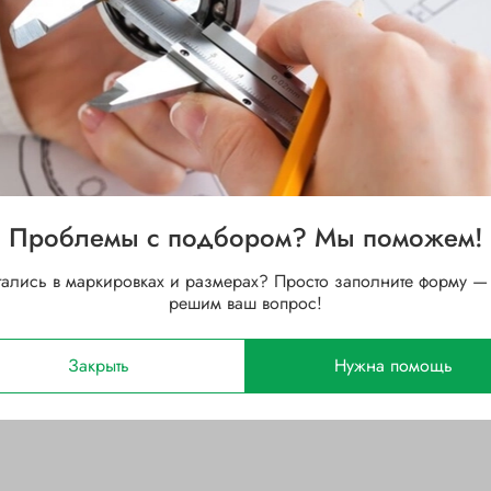
95
Ширина B, мм
Стальной
Зазор
DDU (контактное
уплотнение с двух сторон)
Проблемы с подбором? Мы поможем!
тались в маркировках и размерах? Просто заполните форму —
решим ваш вопрос!
Закрыть
Нужна помощь