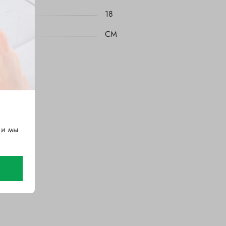
18
CM
 и мы