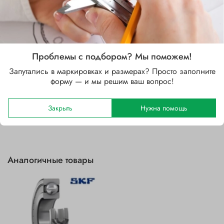
Стальной
Зазор
CM
Проблемы с подбором? Мы поможем!
Уплотнение
ZZ (защитные шайбы с двух сторон)
Запутались в маркировках и размерах? Просто заполните
форму — и мы решим ваш вопрос!
Отзывы
Закрыть
Нужна помощь
Аналогичные товары