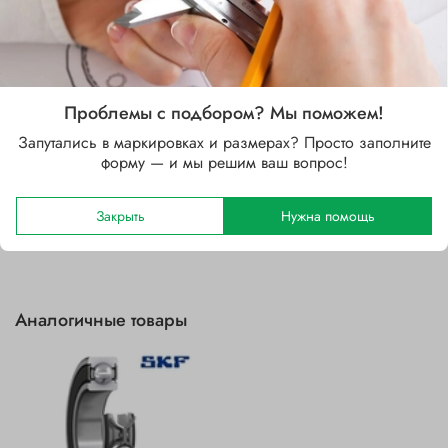
Стальной
Зазор
CM
Проблемы с подбором? Мы поможем!
Уплотнение
DDU (контактное уплотнение с двух сторон)
Запутались в маркировках и размерах? Просто заполните
форму — и мы решим ваш вопрос!
Отзывы
Закрыть
Нужна помощь
Аналогичные товары