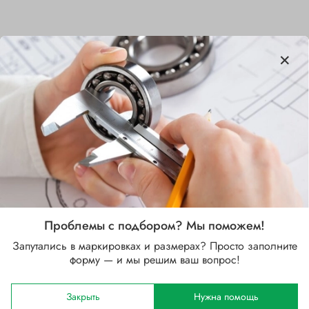
Характеристики
Бренд
SKF
Внутренний диаметр d, мм
110
Наружный диаметр D, мм
180
Проблемы с подбором? Мы поможем!
Ширина B, мм
Запутались в маркировках и размерах? Просто заполните
56
форму — и мы решим ваш вопрос!
Сепаратор
Закрыть
Нужна помощь
Стальной