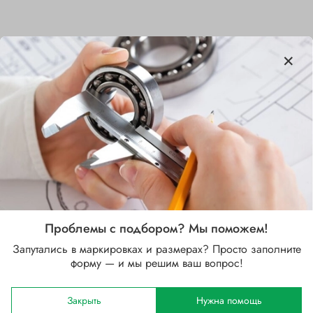
Характеристики
Бренд
SKF
Внутренний диаметр d, мм
105
Наружный диаметр D, мм
190
Проблемы с подбором? Мы поможем!
Ширина B, мм
Запутались в маркировках и размерах? Просто заполните
53
форму — и мы решим ваш вопрос!
Сепаратор
Закрыть
Нужна помощь
Стальной