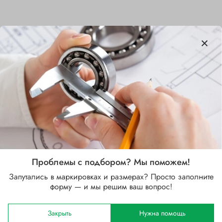
Характеристики
Бренд
SKF
Внутренний диаметр d, мм
35
Наружный диаметр D, мм
62
Проблемы с подбором? Мы поможем!
Ширина B, мм
Запутались в маркировках и размерах? Просто заполните
18
форму — и мы решим ваш вопрос!
Сепаратор
Закрыть
Нужна помощь
Стальной