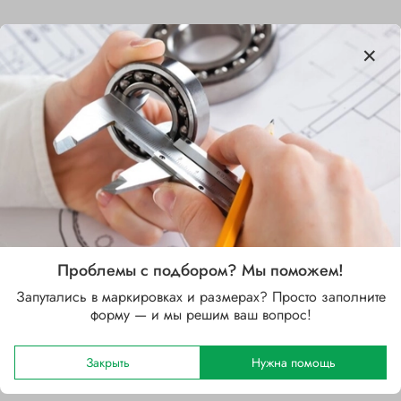
Характеристики
Бренд
SKF
Внутренний диаметр d, мм
130
Наружный диаметр D, мм
Проблемы с подбором? Мы поможем!
230
Запутались в маркировках и размерах? Просто заполните
Ширина B, мм
форму — и мы решим ваш вопрос!
80
Закрыть
Нужна помощь
Сепаратор
Стальной