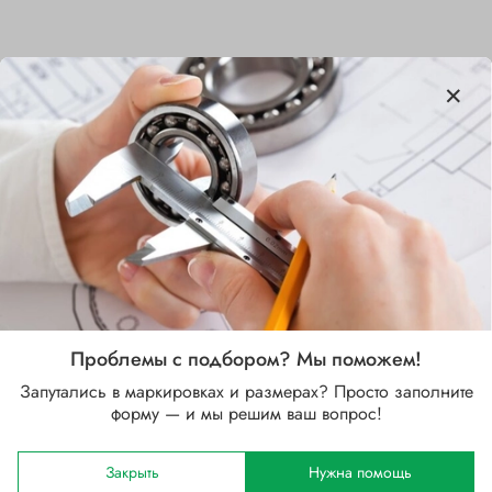
Характеристики
Бренд
SKF
Внутренний диаметр d, мм
100
Наружный диаметр D, мм
180
Проблемы с подбором? Мы поможем!
Ширина B, мм
Запутались в маркировках и размерах? Просто заполните
60.3
форму — и мы решим ваш вопрос!
Сепаратор
Закрыть
Нужна помощь
Стальной