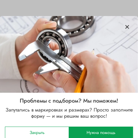
Характеристики
Бренд
SKF
Внутренний диаметр d, мм
280
Наружный диаметр D, мм
460
Проблемы с подбором? Мы поможем!
Ширина B, мм
Запутались в маркировках и размерах? Просто заполните
146
форму — и мы решим ваш вопрос!
Сепаратор
Закрыть
Нужна помощь
Стальной