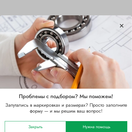
Характеристики
Бренд
SKF
Внутренний диаметр d, мм
190
Наружный диаметр D, мм
290
Проблемы с подбором? Мы поможем!
Ширина B, мм
Запутались в маркировках и размерах? Просто заполните
75
форму — и мы решим ваш вопрос!
Сепаратор
Закрыть
Нужна помощь
Стальной