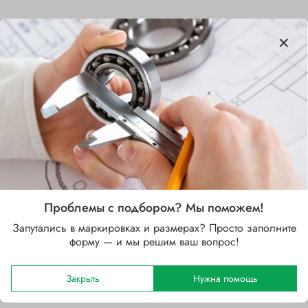
Характеристики
Бренд
SKF
Внутренний диаметр d, мм
100
Наружный диаметр D, мм
Проблемы с подбором? Мы поможем!
180
Запутались в маркировках и размерах? Просто заполните
Ширина B, мм
форму — и мы решим ваш вопрос!
46
Закрыть
Нужна помощь
Сепаратор
Стальной