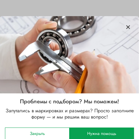
Характеристики
Бренд
SKF
Внутренний диаметр d, мм
95
Наружный диаметр D, мм
170
Проблемы с подбором? Мы поможем!
Ширина B, мм
Запутались в маркировках и размерах? Просто заполните
43
форму — и мы решим ваш вопрос!
Сепаратор
Закрыть
Нужна помощь
Стальной