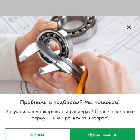
Характеристики
Бренд
SKF
Внутренний диаметр d, мм
80
Наружный диаметр D, мм
140
Проблемы с подбором? Мы поможем!
Ширина B, мм
Запутались в маркировках и размерах? Просто заполните
33
форму — и мы решим ваш вопрос!
Сепаратор
Закрыть
Нужна помощь
Стальной